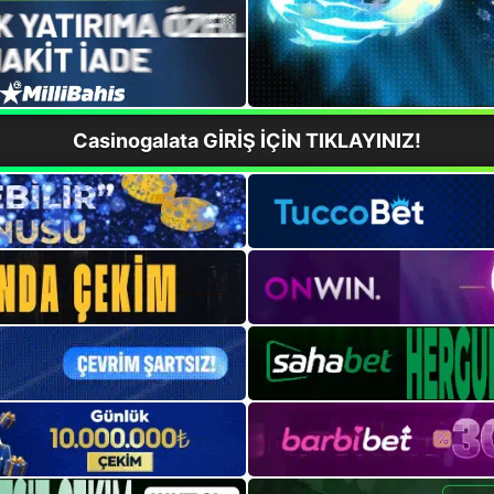
Casinogalata GİRİŞ İÇİN TIKLAYINIZ!