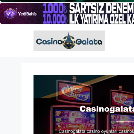
İçeriğe
atla