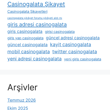
Casinogalata Şikayet
Casinogalata Şikayetleri
casinogalata şikâyet forumu şikâyeti aldı mı
giris adresi casinogalata
giris casinogalata
girisi casinogalata
güncel adresi casinogalata
giris yap casinogalata
kayit casinogalata
güncel casinogalata
mobil casinogalata
twitter casinogalata
yeni adresi casinogalata
yeni giris casinogalata
Arşivler
Temmuz 2026
Ekim 2025