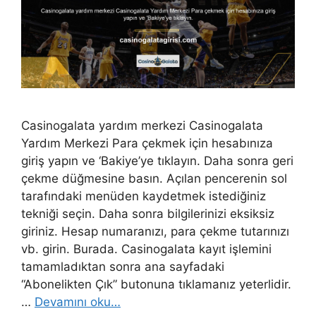
Casinogalata yardım merkezi Casinogalata
Yardım Merkezi Para çekmek için hesabınıza
giriş yapın ve ‘Bakiye’ye tıklayın. Daha sonra geri
çekme düğmesine basın. Açılan pencerenin sol
tarafındaki menüden kaydetmek istediğiniz
tekniği seçin. Daha sonra bilgilerinizi eksiksiz
giriniz. Hesap numaranızı, para çekme tutarınızı
vb. girin. Burada. Casinogalata kayıt işlemini
tamamladıktan sonra ana sayfadaki
“Abonelikten Çık” butonuna tıklamanız yeterlidir.
…
Devamını oku…