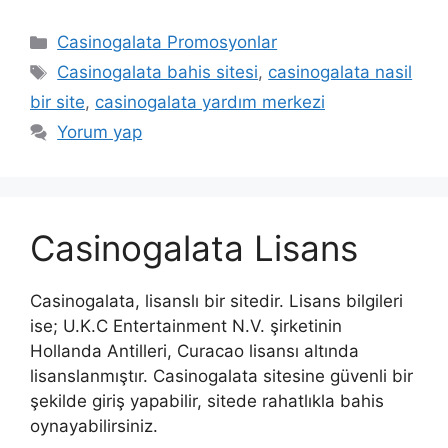
Kategoriler
Casinogalata Promosyonlar
Etiketler
Casinogalata bahis sitesi
,
casinogalata nasil
bir site
,
casinogalata yardım merkezi
Yorum yap
Casinogalata Lisans
Casinogalata, lisanslı bir sitedir. Lisans bilgileri
ise; U.K.C Entertainment N.V. şirketinin
Hollanda Antilleri, Curacao lisansı altında
lisanslanmıştır. Casinogalata sitesine güvenli bir
şekilde giriş yapabilir, sitede rahatlıkla bahis
oynayabilirsiniz.