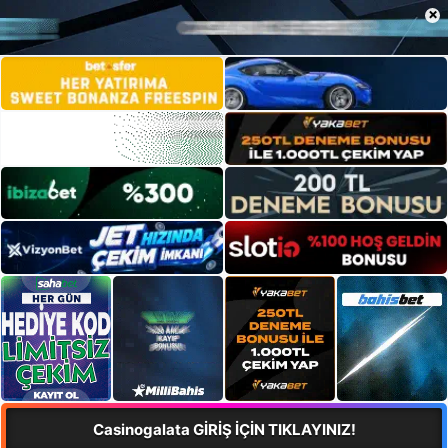
×
Casinogalata GİRİŞ İÇİN TIKLAYINIZ!