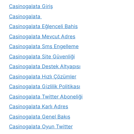
Casinogalata Giriş
Casinogalata
Casinogalata Eğlenceli Bahis
Casinogalata Mevcut Adres
Casinogalata Sms Engelleme
Casinogalata Site Güvenliği
Casinogalata Destek Altyapısı
Casinogalata Hızlı Çözümler
Casinogalata Gizlilik Politikası
Casinogalata Twitter Aboneliği
Casinogalata Karlı Adres
Casinogalata Genel Bakış
Casinogalata Oyun Twitter