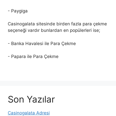
- Paygiga
Casinogalata sitesinde birden fazla para çekme
seçeneği vardır bunlardan en popülerleri ise;
- Banka Havalesi ile Para Çekme
- Papara ile Para Çekme
Son Yazılar
Casinogalata Adresi