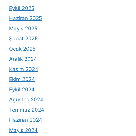
Eylül 2025
Haziran 2025
Mayıs 2025
Şubat 2025
Ocak 2025
Aralık 2024
Kasım 2024
Ekim 2024
Eylül 2024
Ağustos 2024
Temmuz 2024
Haziran 2024
Mayıs 2024