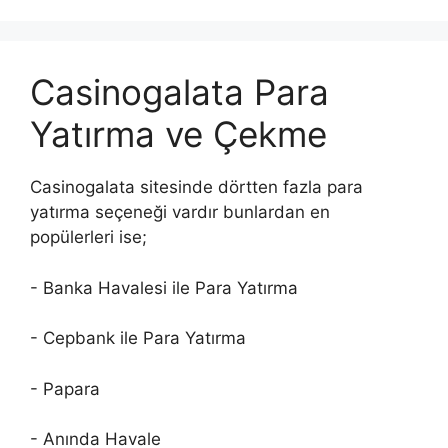
Casinogalata Para
Yatırma ve Çekme
Casinogalata sitesinde dörtten fazla para
yatırma seçeneği vardır bunlardan en
popülerleri ise;
- Banka Havalesi ile Para Yatırma
- Cepbank ile Para Yatırma
- Papara
- Anında Havale