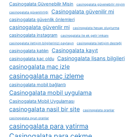
Casinogalata Güvenebilir Misin
casinogalata güvenebilir miyim
Casinogalata güvenilir mi
casinogalata güvenilirliği
casinogalata güvenlik önlemleri
casinogalata güvenlir mi
casinogalata hesap oluşturma
casinogalata instagram
casinogalata i̇le ek gelir i̇mkanı
casinogalata i̇letişim bilgilerinizi paylaşın
casinogalata i̇letişim desteği
Casinogalata kayıt
casinogalata katılın
Casinogalata lisans bilgileri
casinogalata kaç oldu
casinogalata maç izle
casinogalata maç izleme
casinogalata mobil bağlantı
Casinogalata mobil uygulama
Casinogalata Mobil Uygulaması
casinogalata nasil bir site
casinogalata oranlar
casinogalata oyun oranlar
casinogalata para yatirma
Casinogalata para çekme