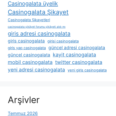
Casinogalata üyelik
Casinogalata Şikayet
Casinogalata Şikayetleri
casinogalata şikâyet forumu şikâyeti aldı mı
giris adresi casinogalata
giris casinogalata
girisi casinogalata
güncel adresi casinogalata
giris yap casinogalata
kayit casinogalata
güncel casinogalata
mobil casinogalata
twitter casinogalata
yeni adresi casinogalata
yeni giris casinogalata
Arşivler
Temmuz 2026