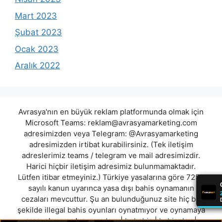
Mart 2023
Şubat 2023
Ocak 2023
Aralık 2022
Avrasya'nın en büyük reklam platformunda olmak için
Microsoft Teams:
reklam@avrasyamarketing.com
adresimizden veya Telegram: @Avrasyamarketing
adresimizden irtibat kurabilirsiniz. (Tek iletişim
adreslerimiz teams / telegram ve mail adresimizdir.
Harici hiçbir iletişim adresimiz bulunmamaktadır.
Lütfen itibar etmeyiniz.) Türkiye yasalarına göre 7258
sayılı kanun uyarınca yasa dışı bahis oynamanın
cezaları mevcuttur. Şu an bulunduğunuz site hiç bir
şekilde illegal bahis oyunları oynatmıyor ve oynamaya
aracı olmuyordur.
gamdom
|
bubahis
|
bahisplay
|