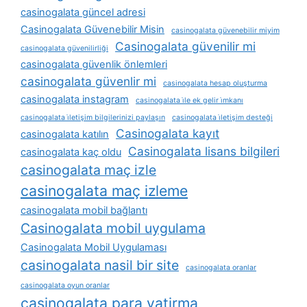
casinogalata güncel adresi
Casinogalata Güvenebilir Misin
casinogalata güvenebilir miyim
Casinogalata güvenilir mi
casinogalata güvenilirliği
casinogalata güvenlik önlemleri
casinogalata güvenlir mi
casinogalata hesap oluşturma
casinogalata instagram
casinogalata i̇le ek gelir i̇mkanı
casinogalata i̇letişim bilgilerinizi paylaşın
casinogalata i̇letişim desteği
Casinogalata kayıt
casinogalata katılın
Casinogalata lisans bilgileri
casinogalata kaç oldu
casinogalata maç izle
casinogalata maç izleme
casinogalata mobil bağlantı
Casinogalata mobil uygulama
Casinogalata Mobil Uygulaması
casinogalata nasil bir site
casinogalata oranlar
casinogalata oyun oranlar
casinogalata para yatirma