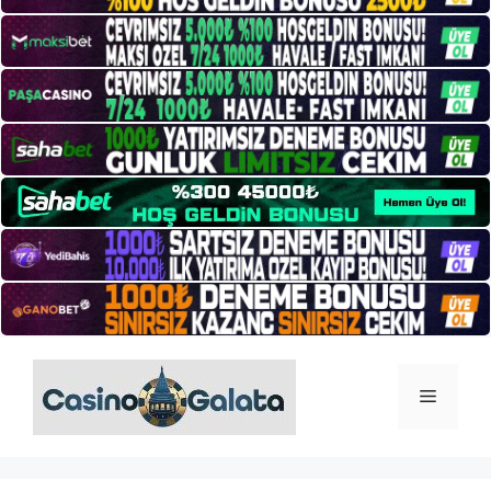
İçeriğe
atla
Menü