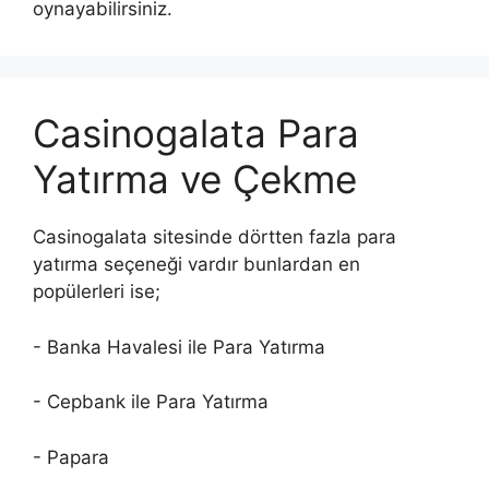
oynayabilirsiniz.
Casinogalata Para
Yatırma ve Çekme
Casinogalata sitesinde dörtten fazla para
yatırma seçeneği vardır bunlardan en
popülerleri ise;
- Banka Havalesi ile Para Yatırma
- Cepbank ile Para Yatırma
- Papara