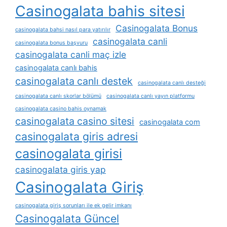
Casinogalata bahis sitesi
Casinogalata Bonus
casinogalata bahsi nasıl para yatırılır
casinogalata canli
casinogalata bonus başvuru
casinogalata canli maç izle
casinogalata canlı bahis
casinogalata canlı destek
casinogalata canlı desteği
casinogalata canlı skorlar bölümü
casinogalata canlı yayın platformu
casinogalata casino bahis oynamak
casinogalata casino sitesi
casinogalata com
casinogalata giris adresi
casinogalata girisi
casinogalata giris yap
Casinogalata Giriş
casinogalata giriş sorunları ile ek gelir imkanı
Casinogalata Güncel