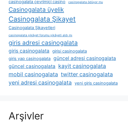
casinogalata çevrimiçi casino
casinogalata ödüyor mu
Casinogalata üyelik
Casinogalata Şikayet
Casinogalata Şikayetleri
casinogalata şikâyet forumu şikâyeti aldı mı
giris adresi casinogalata
giris casinogalata
girisi casinogalata
güncel adresi casinogalata
giris yap casinogalata
kayit casinogalata
güncel casinogalata
mobil casinogalata
twitter casinogalata
yeni adresi casinogalata
yeni giris casinogalata
Arşivler