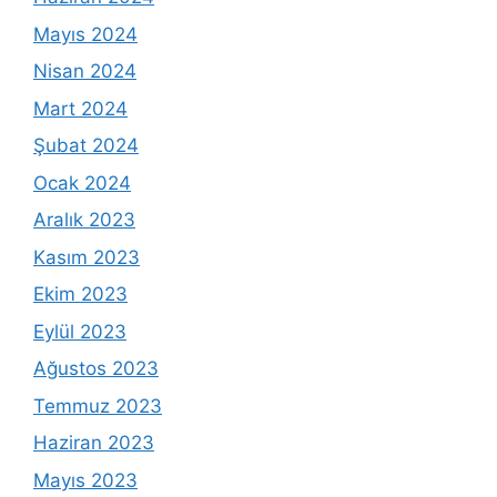
Mayıs 2024
Nisan 2024
Mart 2024
Şubat 2024
Ocak 2024
Aralık 2023
Kasım 2023
Ekim 2023
Eylül 2023
Ağustos 2023
Temmuz 2023
Haziran 2023
Mayıs 2023