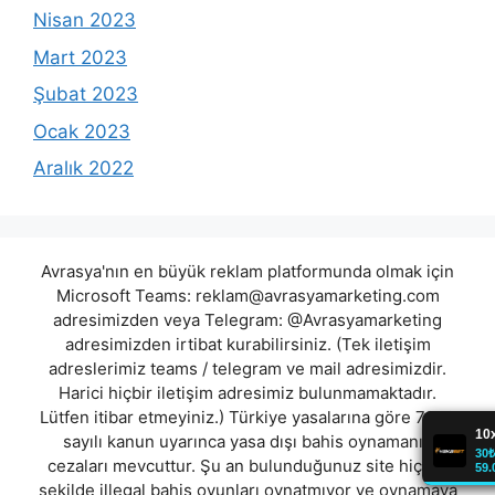
Nisan 2023
Mart 2023
Şubat 2023
Ocak 2023
Aralık 2022
Avrasya'nın en büyük reklam platformunda olmak için
Microsoft Teams:
reklam@avrasyamarketing.com
adresimizden veya Telegram: @Avrasyamarketing
adresimizden irtibat kurabilirsiniz. (Tek iletişim
adreslerimiz teams / telegram ve mail adresimizdir.
Harici hiçbir iletişim adresimiz bulunmamaktadır.
Lütfen itibar etmeyiniz.) Türkiye yasalarına göre 7258
sayılı kanun uyarınca yasa dışı bahis oynamanın
cezaları mevcuttur. Şu an bulunduğunuz site hiç bir
şekilde illegal bahis oyunları oynatmıyor ve oynamaya