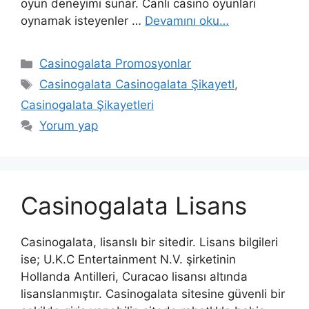
oyun deneyimi sunar. Canlı casino oyunları
oynamak isteyenler …
Devamını oku…
Kategoriler
Casinogalata Promosyonlar
Etiketler
Casinogalata Casinogalata Şikayetl
,
Casinogalata Şikayetleri
Yorum yap
Casinogalata Lisans
Casinogalata, lisanslı bir sitedir. Lisans bilgileri
ise; U.K.C Entertainment N.V. şirketinin
Hollanda Antilleri, Curacao lisansı altında
lisanslanmıştır. Casinogalata sitesine güvenli bir