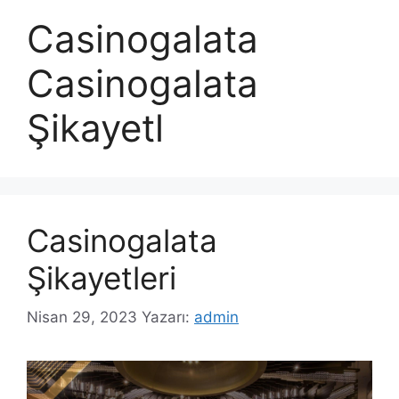
Casinogalata
Casinogalata
Şikayetl
Casinogalata
Şikayetleri
Nisan 29, 2023
Yazarı:
admin