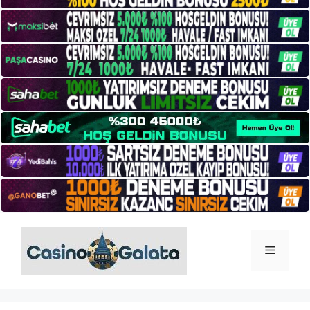
İçeriğe
atla
Menü