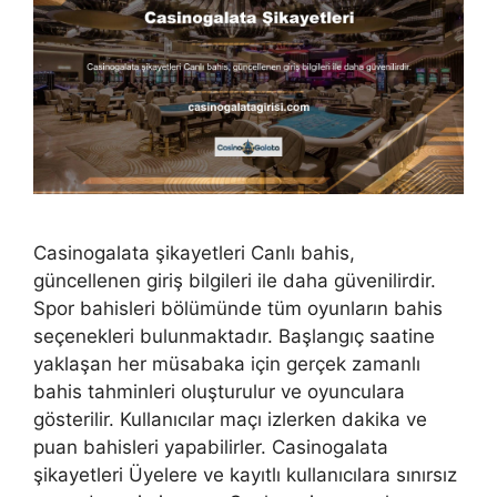
Casinogalata şikayetleri Canlı bahis,
güncellenen giriş bilgileri ile daha güvenilirdir.
Spor bahisleri bölümünde tüm oyunların bahis
seçenekleri bulunmaktadır. Başlangıç ​​saatine
yaklaşan her müsabaka için gerçek zamanlı
bahis tahminleri oluşturulur ve oyunculara
gösterilir. Kullanıcılar maçı izlerken dakika ve
puan bahisleri yapabilirler. Casinogalata
şikayetleri Üyelere ve kayıtlı kullanıcılara sınırsız