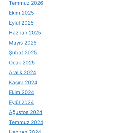
Temmuz 2026
Ekim 2025
Eylül 2025
Haziran 2025
Mayıs 2025
Şubat 2025
Ocak 2025
Aralık 2024
Kasım 2024
Ekim 2024
Eylül 2024
Ağustos 2024
Temmuz 2024
Haziran 2024