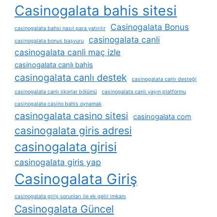
Casinogalata bahis sitesi
Casinogalata Bonus
casinogalata bahsi nasıl para yatırılır
casinogalata canli
casinogalata bonus başvuru
casinogalata canli maç izle
casinogalata canlı bahis
casinogalata canlı destek
casinogalata canlı desteği
casinogalata canlı skorlar bölümü
casinogalata canlı yayın platformu
casinogalata casino bahis oynamak
casinogalata casino sitesi
casinogalata com
casinogalata giris adresi
casinogalata girisi
casinogalata giris yap
Casinogalata Giriş
casinogalata giriş sorunları ile ek gelir imkanı
Casinogalata Güncel