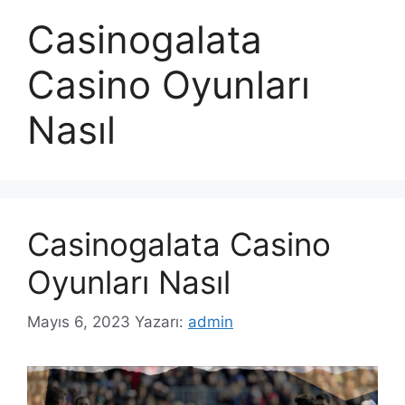
Casinogalata
Casino Oyunları
Nasıl
Casinogalata Casino
Oyunları Nasıl
Mayıs 6, 2023
Yazarı:
admin