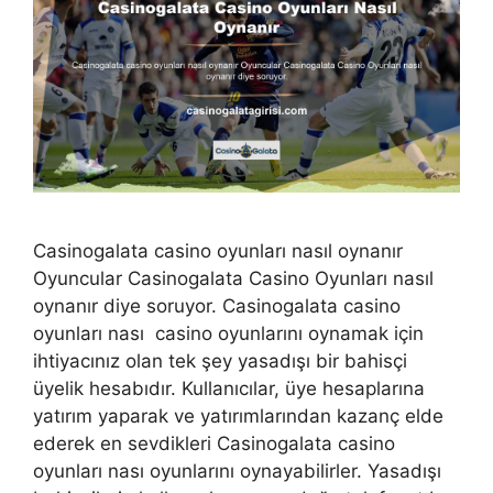
Casinogalata casino oyunları nasıl oynanır
Oyuncular Casinogalata Casino Oyunları nasıl
oynanır diye soruyor. Casinogalata casino
oyunları nası casino oyunlarını oynamak için
ihtiyacınız olan tek şey yasadışı bir bahisçi
üyelik hesabıdır. Kullanıcılar, üye hesaplarına
yatırım yaparak ve yatırımlarından kazanç elde
ederek en sevdikleri Casinogalata casino
oyunları nası oyunlarını oynayabilirler. Yasadışı