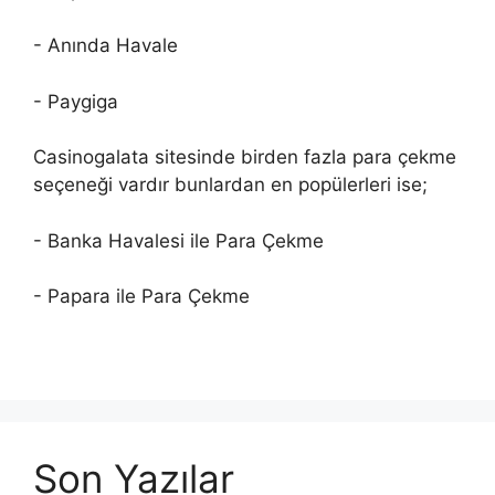
- Anında Havale
- Paygiga
Casinogalata sitesinde birden fazla para çekme
seçeneği vardır bunlardan en popülerleri ise;
- Banka Havalesi ile Para Çekme
- Papara ile Para Çekme
Son Yazılar