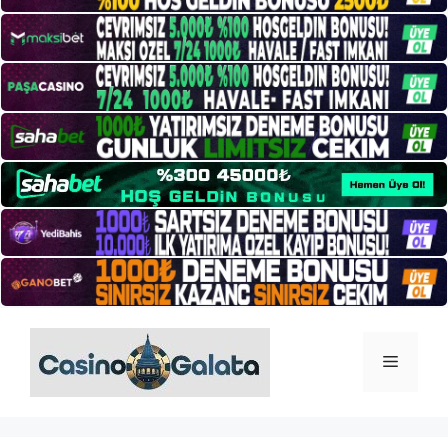
İçeriğe
atla
Menü