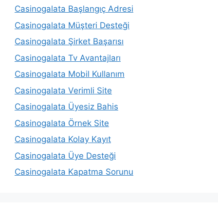
Casinogalata Başlangıç Adresi
Casinogalata Müşteri Desteği
Casinogalata Şirket Başarısı
Casinogalata Tv Avantajları
Casinogalata Mobil Kullanım
Casinogalata Verimli Site
Casinogalata Üyesiz Bahis
Casinogalata Örnek Site
Casinogalata Kolay Kayıt
Casinogalata Üye Desteği
Casinogalata Kapatma Sorunu