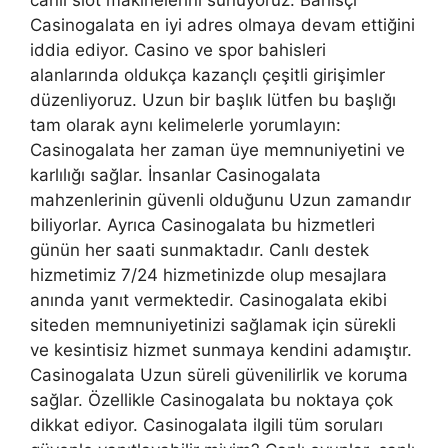
canlı slot makinelerini sunuyoruz. Bahisçi
Casinogalata en iyi adres olmaya devam ettiğini
iddia ediyor. Casino ve spor bahisleri
alanlarında oldukça kazançlı çeşitli girişimler
düzenliyoruz. Uzun bir başlık lütfen bu başlığı
tam olarak aynı kelimelerle yorumlayın:
Casinogalata her zaman üye memnuniyetini ve
karlılığı sağlar. İnsanlar Casinogalata
mahzenlerinin güvenli olduğunu Uzun zamandır
biliyorlar. Ayrıca Casinogalata bu hizmetleri
günün her saati sunmaktadır. Canlı destek
hizmetimiz 7/24 hizmetinizde olup mesajlara
anında yanıt vermektedir. Casinogalata ekibi
siteden memnuniyetinizi sağlamak için sürekli
ve kesintisiz hizmet sunmaya kendini adamıştır.
Casinogalata Uzun süreli güvenilirlik ve koruma
sağlar. Özellikle Casinogalata bu noktaya çok
dikkat ediyor. Casinogalata ilgili tüm soruları