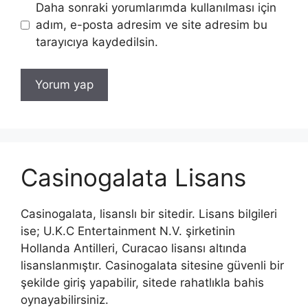
Daha sonraki yorumlarımda kullanılması için
adım, e-posta adresim ve site adresim bu
tarayıcıya kaydedilsin.
Casinogalata Lisans
Casinogalata, lisanslı bir sitedir. Lisans bilgileri
ise; U.K.C Entertainment N.V. şirketinin
Hollanda Antilleri, Curacao lisansı altında
lisanslanmıştır. Casinogalata sitesine güvenli bir
şekilde giriş yapabilir, sitede rahatlıkla bahis
oynayabilirsiniz.