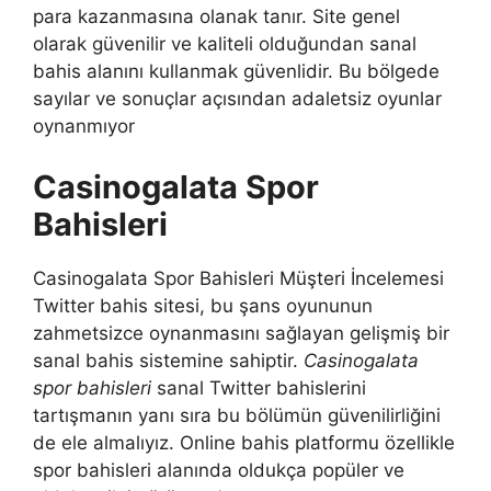
para kazanmasına olanak tanır. Site genel
olarak güvenilir ve kaliteli olduğundan sanal
bahis alanını kullanmak güvenlidir. Bu bölgede
sayılar ve sonuçlar açısından adaletsiz oyunlar
oynanmıyor
Casinogalata Spor
Bahisleri
Casinogalata Spor Bahisleri Müşteri İncelemesi
Twitter bahis sitesi, bu şans oyununun
zahmetsizce oynanmasını sağlayan gelişmiş bir
sanal bahis sistemine sahiptir.
Casinogalata
spor bahisleri
sanal Twitter bahislerini
tartışmanın yanı sıra bu bölümün güvenilirliğini
de ele almalıyız. Online bahis platformu özellikle
spor bahisleri alanında oldukça popüler ve