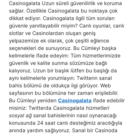
Casinogalata Uzun süreli güvenilirlik ve koruma
sağlar. Özellikle Casinogalata bu noktaya çok
dikkat ediyor. Casinogalata ilgili tüm soruları
güvenle yanıtlayabilir miyim? Canlı oyunlar, canlı
slotlar ve Casinolardan oluşan geniş
yelpazemize ek olarak, çok çeşitli eğlence
seçenekleri de sunuyoruz. Bu Cümleyi başka
kelimelerle ifade edeyim: Tüm hizmetlerimizde
güvenlik ve kalite sunma sözümüze bağlı
kalıyoruz. Uzun bir başlık lütfen bu başlığı da
aynı kelimelerle yorumlayın: Twitterın sanal
bahis bölümü de oldukça ilgi görüyor. Web
sayfasının bu bölümüne her zaman erişilebilir.
Bu Cümleyi yeniden
Casinogalata
ifade edebilir
misiniz: Twitterda
Casinogalata hizmetleri
sosyal ağ
sanal bahislerinin nasıl oynanacağı
konusunda 24 saat canlı desteğimiz aracılığıyla
anında yardım sağlıyoruz. Sanal bir Casinoda