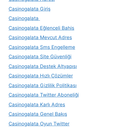
Casinogalata Giriş
Casinogalata
Casinogalata Eğlenceli Bahis
Casinogalata Mevcut Adres
Casinogalata Sms Engelleme
Casinogalata Site Güvenliği
Casinogalata Destek Altyapısı
Casinogalata Hızlı Çözümler
Casinogalata Gizlilik Politikası
Casinogalata Twitter Aboneliği
Casinogalata Karlı Adres
Casinogalata Genel Bakış
Casinogalata Oyun Twitter