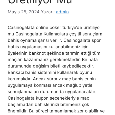
Mayıs 25, 2024
Yazarı:
admin
Casinogalata online poker türkiye’de üretiliyor
mu Casinogalata Kullanıcılara çeşitli sonuçlara
bahis oynama şansı verilir. Casinogalata spor
bahis uygulamasını kullanabilmeniz için
üyelerinin banknot şeklinde tahmin ettiği tüm
maçları kazanmanız gerekmektedir. Bir hata
durumunda değişim bileti kaybedilecektir.
Bankacı bahis sistemini kullanarak oyunu
korumalıdır. Ancak sürpriz maç bahislerinin
uygulamaya konması ancak mağlubiyetle
sonuçlanmaları durumunda uygulanacaktır.
Casinogalata kupon seçenekleriyle maç
başlamadan bahislerinizi bitirmeniz çok
önemlidir. Bu süreci tamamlamak zor olabilir ve