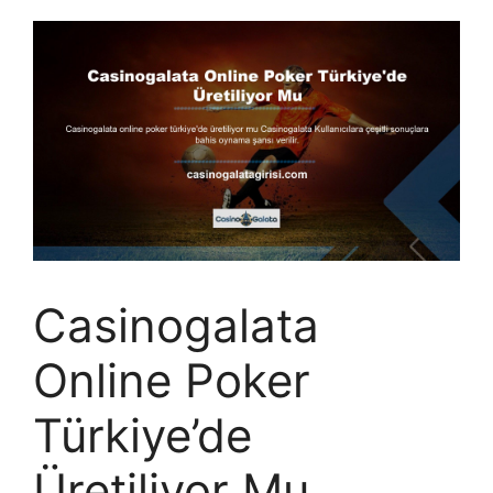
Casinogalata
Online Poker
Türkiye’de
Üretiliyor Mu