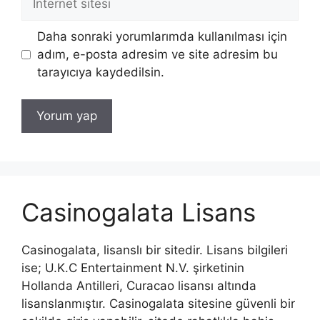
sitesi
Daha sonraki yorumlarımda kullanılması için
adım, e-posta adresim ve site adresim bu
tarayıcıya kaydedilsin.
Casinogalata Lisans
Casinogalata, lisanslı bir sitedir. Lisans bilgileri
ise; U.K.C Entertainment N.V. şirketinin
Hollanda Antilleri, Curacao lisansı altında
lisanslanmıştır. Casinogalata sitesine güvenli bir