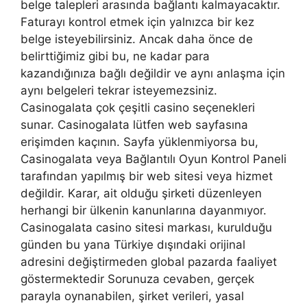
belge talepleri arasında bağlantı kalmayacaktır.
Faturayı kontrol etmek için yalnızca bir kez
belge isteyebilirsiniz. Ancak daha önce de
belirttiğimiz gibi bu, ne kadar para
kazandığınıza bağlı değildir ve aynı anlaşma için
aynı belgeleri tekrar isteyemezsiniz.
Casinogalata çok çeşitli casino seçenekleri
sunar. Casinogalata lütfen web sayfasına
erişimden kaçının. Sayfa yüklenmiyorsa bu,
Casinogalata veya Bağlantılı Oyun Kontrol Paneli
tarafından yapılmış bir web sitesi veya hizmet
değildir. Karar, ait olduğu şirketi düzenleyen
herhangi bir ülkenin kanunlarına dayanmıyor.
Casinogalata casino sitesi markası, kurulduğu
günden bu yana Türkiye dışındaki orijinal
adresini değiştirmeden global pazarda faaliyet
göstermektedir Sorunuza cevaben, gerçek
parayla oynanabilen, şirket verileri, yasal