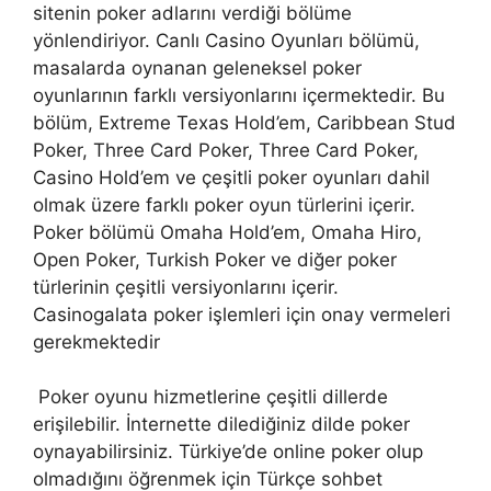
sitenin poker adlarını verdiği bölüme
yönlendiriyor. Canlı Casino Oyunları bölümü,
masalarda oynanan geleneksel poker
oyunlarının farklı versiyonlarını içermektedir. Bu
bölüm, Extreme Texas Hold’em, Caribbean Stud
Poker, Three Card Poker, Three Card Poker,
Casino Hold’em ve çeşitli poker oyunları dahil
olmak üzere farklı poker oyun türlerini içerir.
Poker bölümü Omaha Hold’em, Omaha Hiro,
Open Poker, Turkish Poker ve diğer poker
türlerinin çeşitli versiyonlarını içerir.
Casinogalata poker işlemleri için onay vermeleri
gerekmektedir
Poker oyunu hizmetlerine çeşitli dillerde
erişilebilir. İnternette dilediğiniz dilde poker
oynayabilirsiniz. Türkiye’de online poker olup
olmadığını öğrenmek için Türkçe sohbet