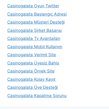
Casinogalata Oyun Twitter
Casinogalata Başlangıç Adresi
Casinogalata Müşteri Desteği
Casinogalata Şirket Başarısı
Casinogalata Tv Avantajları
Casinogalata Mobil Kullanım
Casinogalata Verimli Site
Casinogalata Üyesiz Bahis
Casinogalata Örnek Site
Casinogalata Kolay Kayıt
Casinogalata Üye Desteği
Casinogalata Kapatma Sorunu