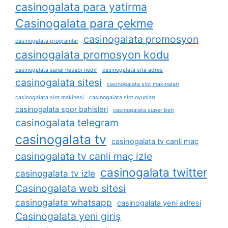
casinogalata para yatirma
Casinogalata para çekme
casinogalata promosyon
casinogalata programlar
casinogalata promosyon kodu
casinogalata sanal hesabı nedir
casinogalata site adres
casinogalata sitesi
casinogalata slot makinaları
casinogalata slot makinesi
casinogalata slot oyunları
casinogalata spor bahisleri
casinogalata süper beti
casinogalata telegram
casinogalata tv
casinogalata tv canli maç
casinogalata tv canli maç izle
casinogalata twitter
casinogalata tv izle
Casinogalata web sitesi
casinogalata whatsapp
casinogalata yeni adresi
Casinogalata yeni giriş