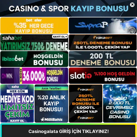
×
Casinogalata GİRİŞ İÇİN TIKLAYINIZ!