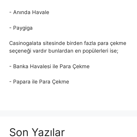
- Anında Havale
- Paygiga
Casinogalata sitesinde birden fazla para çekme
seçeneği vardır bunlardan en popülerleri ise;
- Banka Havalesi ile Para Çekme
- Papara ile Para Çekme
Son Yazılar