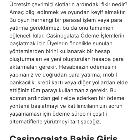
Ücretsiz çevrimiçi slotların ardındaki fikir nedir?
Amaç bilgi edinmek ve oyundan keyif almaktır.
Bu oyun herhangi bir parasal işlem veya para
yatırma gerektirmez, bu da onu tamamen
eğlenceli kılar. Casinogalata Ödeme İşlemlerini
başlatmak için Üyelerin öncelikle sunulan
yöntemlerden birini kullanarak bir hesap
oluşturmaları ve yeni oluşturulan hesaba para
aktarmaları gerekir. Hesabınızın ödemesini
yapmanız ve doğrudan para yatırma, mobil
bankacılık, kredi kartı veya diğer yollardan elde
ettiğiniz tüm parayı kullanmanız gerekir. Bu
adımın ardından gelir elde ederken bir ödeme
yöntemi başlatmayı ve katılımcılarınızın sorun
yaşamaması için ödeme sürecini çeşitli
alternatiflerle yürütmeyi tartışacağız.
Casinogalata Bahis Giriş