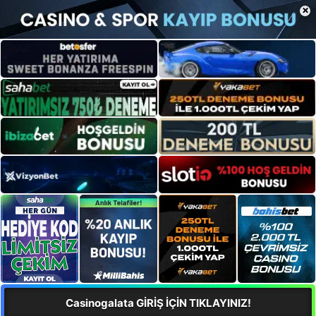
×
Casinogalata GİRİŞ İÇİN TIKLAYINIZ!