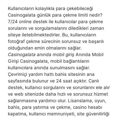
Kullanıcıların kolaylıkla para çekebileceği
Casinogalata günlük para çekme limiti nedir?
7/24 online destek ile kullanıcılar para çekme
sorularını ve sorgulamalarını diledikleri zaman
siteye iletebilmektedirler. Bu, kullanıcıların
fotoğraf çekme sürecinin sorunsuz ve başarılı
olduğundan emin olmalarını sağlar.
Casinogalata anında mobil giriş
Anında Mobil
Girişi Casinogalata, mobil bağlantıların
kullanıcılara anında sunulmasını sağlar.
Çevrimiçi yardım hattı bahis sitesinin ana
sayfasında bulunur ve 24 saat açıktır. Canlı
destek, kullanıcı sorgularını ve sorunlarını ele alır
ve web sitenizde daha hızlı ve sorunsuz hizmet
sağlanmasına yardımcı olur. Lisanslama, oyun,
bahis, para yatırma ve çekme, casino hesabı
kapatma, kullanıcı memnuniyeti, site güvenilirliği