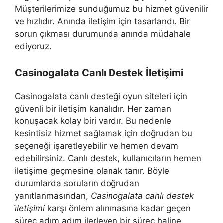
Müşterilerimize sunduğumuz bu hizmet güvenilir
ve hızlıdır. Anında iletişim için tasarlandı. Bir
sorun çıkması durumunda anında müdahale
ediyoruz.
Casinogalata Canlı Destek İletişimi
Casinogalata canlı desteği oyun siteleri için
güvenli bir iletişim kanalıdır. Her zaman
konuşacak kolay biri vardır. Bu nedenle
kesintisiz hizmet sağlamak için doğrudan bu
seçeneği işaretleyebilir ve hemen devam
edebilirsiniz. Canlı destek, kullanıcıların hemen
iletişime geçmesine olanak tanır. Böyle
durumlarda soruların doğrudan
yanıtlanmasından,
Casinogalata canlı destek
i̇letişimi
karşı önlem alınmasına kadar geçen
süreç adım adım ilerleyen bir süreç haline