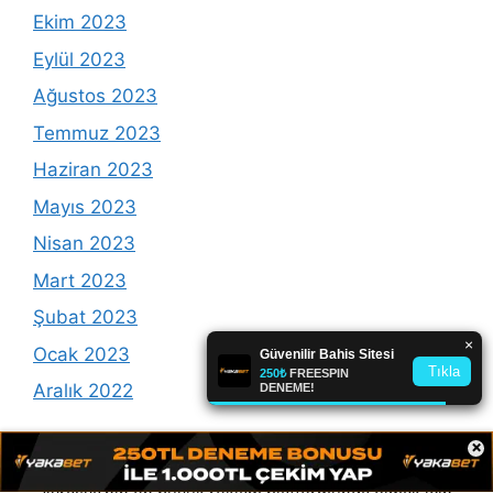
Ekim 2023
Eylül 2023
Ağustos 2023
Temmuz 2023
Haziran 2023
Mayıs 2023
Nisan 2023
Mart 2023
Şubat 2023
Ocak 2023
Aralık 2022
×