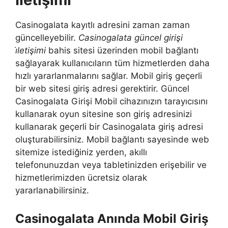
Casinogalata kayıtlı adresini zaman zaman
güncelleyebilir.
Casinogalata güncel girişi
i̇letişimi
bahis sitesi üzerinden mobil bağlantı
sağlayarak kullanıcıların tüm hizmetlerden daha
hızlı yararlanmalarını sağlar. Mobil giriş geçerli
bir web sitesi giriş adresi gerektirir. Güncel
Casinogalata Girişi Mobil cihazınızın tarayıcısını
kullanarak oyun sitesine son giriş adresinizi
kullanarak geçerli bir Casinogalata giriş adresi
oluşturabilirsiniz. Mobil bağlantı sayesinde web
sitemize istediğiniz yerden, akıllı
telefonunuzdan veya tabletinizden erişebilir ve
hizmetlerimizden ücretsiz olarak
yararlanabilirsiniz.
Casinogalata Anında Mobil Giriş