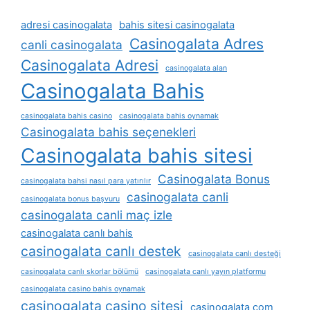
adresi casinogalata
bahis sitesi casinogalata
Casinogalata Adres
canli casinogalata
Casinogalata Adresi
casinogalata alan
Casinogalata Bahis
casinogalata bahis casino
casinogalata bahis oynamak
Casinogalata bahis seçenekleri
Casinogalata bahis sitesi
Casinogalata Bonus
casinogalata bahsi nasıl para yatırılır
casinogalata canli
casinogalata bonus başvuru
casinogalata canli maç izle
casinogalata canlı bahis
casinogalata canlı destek
casinogalata canlı desteği
casinogalata canlı skorlar bölümü
casinogalata canlı yayın platformu
casinogalata casino bahis oynamak
casinogalata casino sitesi
casinogalata com