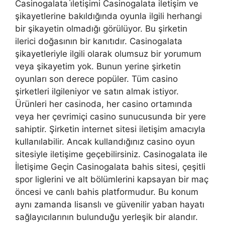
Casinogalata i̇letişimi Casinogalata iletişim ve
şikayetlerine bakıldığında oyunla ilgili herhangi
bir şikayetin olmadığı görülüyor. Bu şirketin
ilerici doğasının bir kanıtıdır. Casinogalata
şikayetleriyle ilgili olarak olumsuz bir yorumum
veya şikayetim yok. Bunun yerine şirketin
oyunları son derece popüler. Tüm casino
şirketleri ilgileniyor ve satın almak istiyor.
Ürünleri her casinoda, her casino ortamında
veya her çevrimiçi casino sunucusunda bir yere
sahiptir. Şirketin internet sitesi iletişim amacıyla
kullanılabilir. Ancak kullandığınız casino oyun
sitesiyle iletişime geçebilirsiniz. Casinogalata ile
İletişime Geçin Casinogalata bahis sitesi, çeşitli
spor liglerini ve alt bölümlerini kapsayan bir maç
öncesi ve canlı bahis platformudur. Bu konum
aynı zamanda lisanslı ve güvenilir yaban hayatı
sağlayıcılarının bulunduğu yerleşik bir alandır.