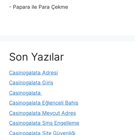
- Papara ile Para Çekme
Son Yazılar
Casinogalata Adresi
Casinogalata Giriş
Casinogalata
Casinogalata Eğlenceli Bahis
Casinogalata Mevcut Adres
Casinogalata Sms Engelleme
Casinogalata Site Güvenliği