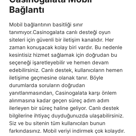
Bağlantı
Mobil bağlantının basitliği sınır
tanımıyor.Casinogalata canlı desteği oyun
siteleri için güvenli bir iletişim kanalıdır. Her
zaman konuşacak kolay biri vardır. Bu nedenle
kesintisiz hizmet sağlamak için doğrudan bu
seçeneği işaretleyebilir ve hemen devam
edebilirsiniz. Canlı destek, kullanıcıların hemen
iletişime geçmesine olanak tanır. Böyle
durumlarda soruların doğrudan
yanıtlanmasından, Casinogalata karşı önlem
alınmasına kadar geçen süreç adım adım
ilerleyen bir süreç haline geliyor. Canlı destek
bilgilerine ihtiyaç duyduğunuzda ulaşabilirsiniz.
Siz ve bu sitenin tüm kullanıcıları bunun
farkındasınız. Mobil veriyi indirmek çok kolaydır.