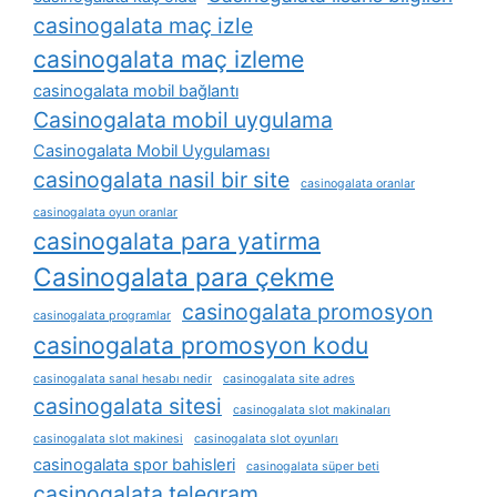
casinogalata maç izle
casinogalata maç izleme
casinogalata mobil bağlantı
Casinogalata mobil uygulama
Casinogalata Mobil Uygulaması
casinogalata nasil bir site
casinogalata oranlar
casinogalata oyun oranlar
casinogalata para yatirma
Casinogalata para çekme
casinogalata promosyon
casinogalata programlar
casinogalata promosyon kodu
casinogalata sanal hesabı nedir
casinogalata site adres
casinogalata sitesi
casinogalata slot makinaları
casinogalata slot makinesi
casinogalata slot oyunları
casinogalata spor bahisleri
casinogalata süper beti
casinogalata telegram