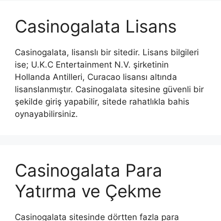
Casinogalata Lisans
Casinogalata, lisanslı bir sitedir. Lisans bilgileri
ise; U.K.C Entertainment N.V. şirketinin
Hollanda Antilleri, Curacao lisansı altında
lisanslanmıştır. Casinogalata sitesine güvenli bir
şekilde giriş yapabilir, sitede rahatlıkla bahis
oynayabilirsiniz.
Casinogalata Para
Yatırma ve Çekme
Casinogalata sitesinde dörtten fazla para