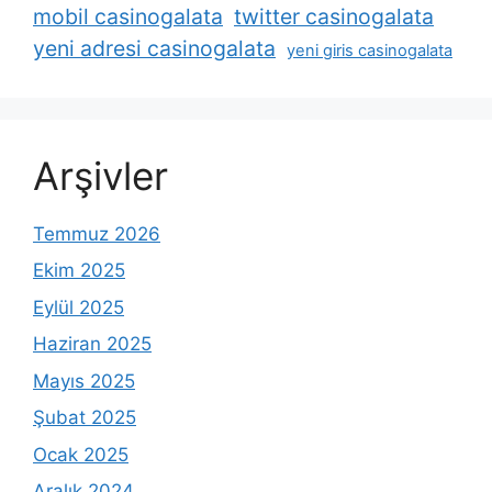
mobil casinogalata
twitter casinogalata
yeni adresi casinogalata
yeni giris casinogalata
Arşivler
Temmuz 2026
Ekim 2025
Eylül 2025
Haziran 2025
Mayıs 2025
Şubat 2025
Ocak 2025
Aralık 2024