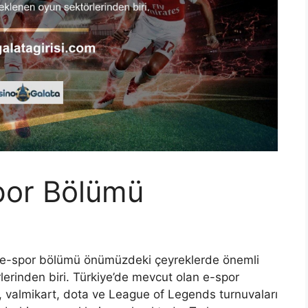
por Bölümü
 e-spor bölümü önümüzdeki çeyreklerde önemli
rinden biri. Türkiye’de mevcut olan e-spor
go, valmikart, dota ve League of Legends turnuvaları