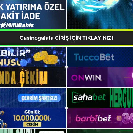
Casinogalata GİRİŞ İÇİN TIKLAYINIZ!